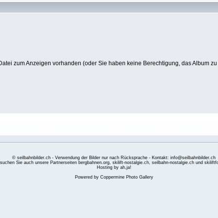
Datei zum Anzeigen vorhanden (oder Sie haben keine Berechtigung, das Album zu
© seilbahnbilder.ch - Verwendung der Bilder nur nach Rücksprache - Kontakt: info@seilbahnbilder.ch
suchen Sie auch unsere Partnerseiten
bergbahnen.org
,
skilift-nostalgie.ch
,
seilbahn-nostalgie.ch
und
skilift
Hosting by ah,ja!
Powered by
Coppermine Photo Gallery