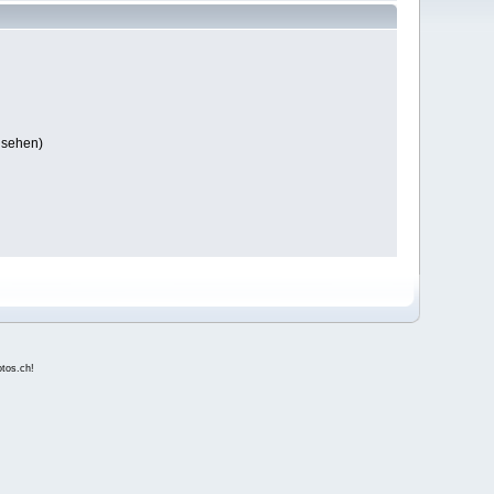
 sehen)
fotos.ch
!