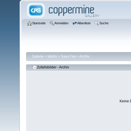
Startseite
Anmelden
Albenliste
Suche
Galerie
>
Wallis
>
Saas Fee
>
Archiv
Zufallsbilder - Archiv
Keine 