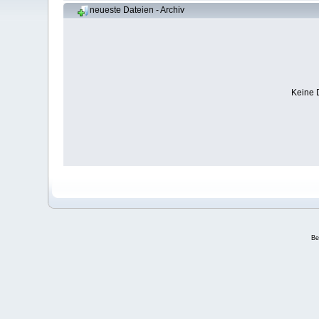
neueste Dateien - Archiv
Keine 
Be