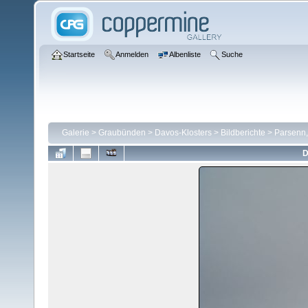
Startseite
Anmelden
Albenliste
Suche
Galerie
>
Graubünden
>
Davos-Klosters
>
Bildberichte
>
Parsenn,
D