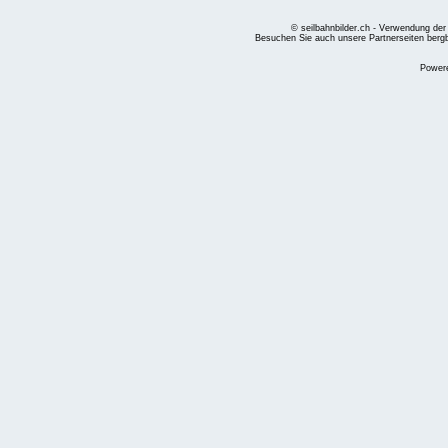
© seilbahnbilder.ch - Verwendung der
Besuchen Sie auch unsere Partnerseiten
berg
Power