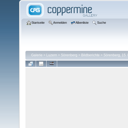
Startseite
Anmelden
Albenliste
Suche
Galerie
>
Luzern
>
Sörenberg
>
Bildberichte
>
Sörenberg, 15.