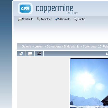
Startseite
Anmelden
Albenliste
Suche
Galerie
>
Luzern
>
Sörenberg
>
Bildberichte
>
Sörenberg, 15. Fe
D