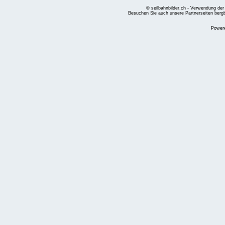
© seilbahnbilder.ch - Verwendung der
Besuchen Sie auch unsere Partnerseiten
berg
Power