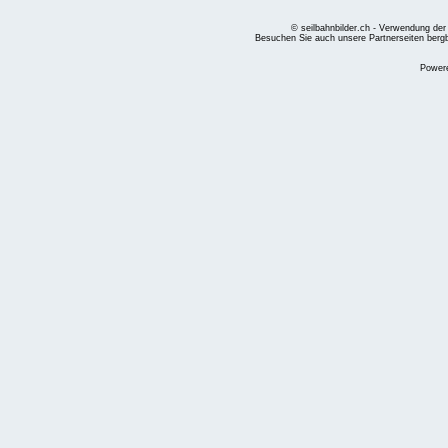
© seilbahnbilder.ch - Verwendung der
Besuchen Sie auch unsere Partnerseiten
berg
Power