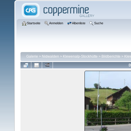
Startseite
Anmelden
Albenliste
Suche
Galerie
>
Nidwalden
>
Klewenalp-Stockhütte
>
Bildberichte
>
Kle
D