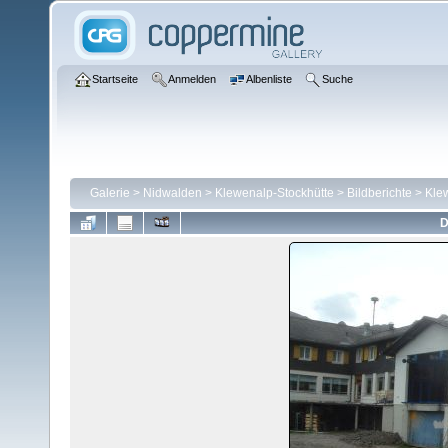
Startseite
Anmelden
Albenliste
Suche
Galerie
>
Nidwalden
>
Klewenalp-Stockhütte
>
Bildberichte
>
Kle
D