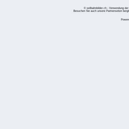
© seilbahnbilder.ch - Verwendung der
Besuchen Sie auch unsere Partnerseiten
berg
Power