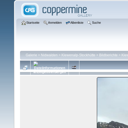
Startseite
Anmelden
Albenliste
Suche
Galerie
>
Nidwalden
>
Klewenalp-Stockhütte
>
Bildberichte
>
Kle