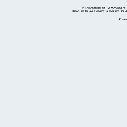
© seilbahnbilder.ch - Verwendung der
Besuchen Sie auch unsere Partnerseiten
berg
Power