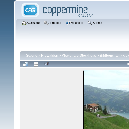
Startseite
Anmelden
Albenliste
Suche
Galerie
>
Nidwalden
>
Klewenalp-Stockhütte
>
Bildberichte
>
Kle
D