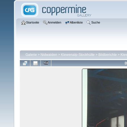
Startseite
Anmelden
Albenliste
Suche
Galerie
>
Nidwalden
>
Klewenalp-Stockhütte
>
Bildberichte
>
Kle
D