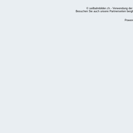
© seilbahnbilder.ch - Verwendung der
Besuchen Sie auch unsere Partnerseiten
berg
Power