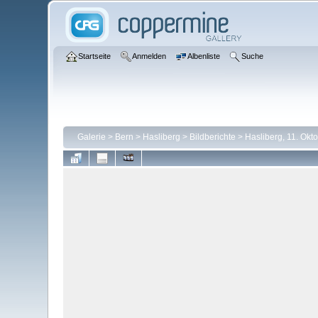
Startseite
Anmelden
Albenliste
Suche
Galerie
>
Bern
>
Hasliberg
>
Bildberichte
>
Hasliberg, 11. Okt