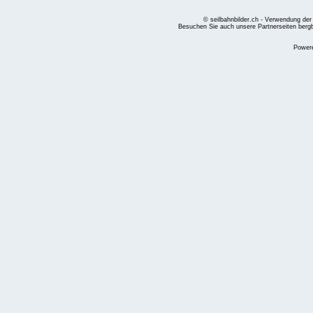
© seilbahnbilder.ch - Verwendung der
Besuchen Sie auch unsere Partnerseiten
berg
Power