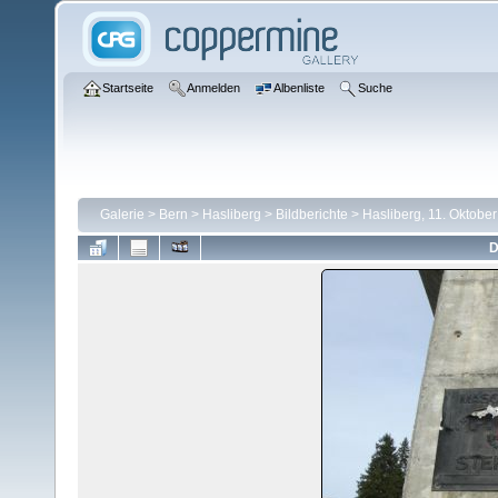
Startseite
Anmelden
Albenliste
Suche
Galerie
>
Bern
>
Hasliberg
>
Bildberichte
>
Hasliberg, 11. Oktobe
D