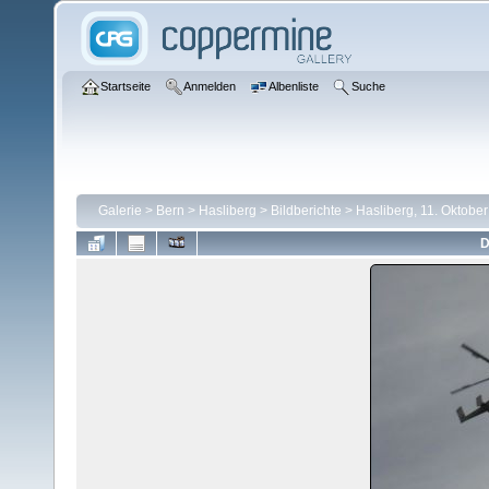
Startseite
Anmelden
Albenliste
Suche
Galerie
>
Bern
>
Hasliberg
>
Bildberichte
>
Hasliberg, 11. Oktobe
D