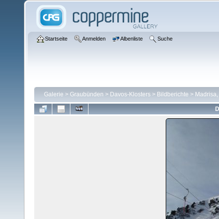
Startseite
Anmelden
Albenliste
Suche
Galerie
>
Graubünden
>
Davos-Klosters
>
Bildberichte
>
Madrisa,
D