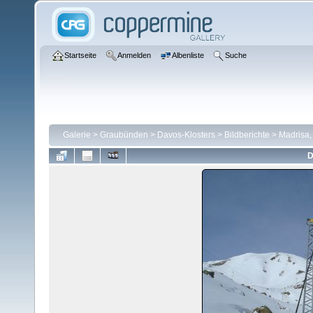
Startseite
Anmelden
Albenliste
Suche
Galerie
>
Graubünden
>
Davos-Klosters
>
Bildberichte
>
Madrisa,
D