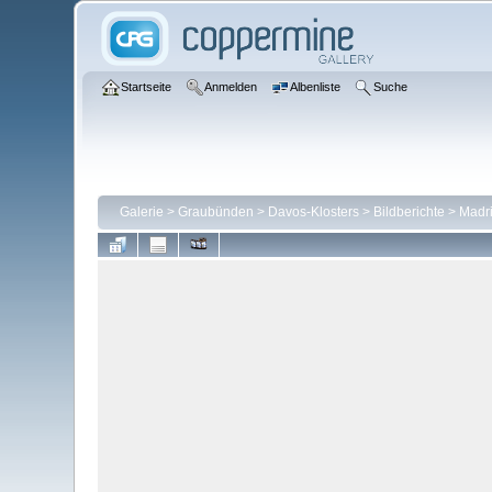
Startseite
Anmelden
Albenliste
Suche
Galerie
>
Graubünden
>
Davos-Klosters
>
Bildberichte
>
Madri