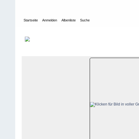
Startseite
Anmelden
Albenliste
Suche
Galerie
>
Graubünden
>
Davos-Klosters
>
Bildberichte
>
Madrisa,
Datei 6/39