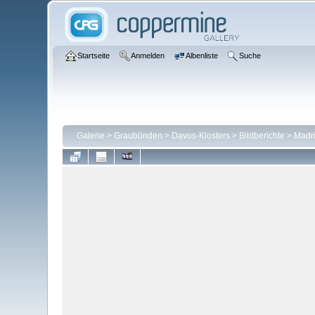
Startseite
Anmelden
Albenliste
Suche
Galerie
>
Graubünden
>
Davos-Klosters
>
Bildberichte
>
Madri