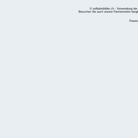
© seilbahnbilder.ch - Verwendung der
Besuchen Sie auch unsere Partnerseiten
berg
Power