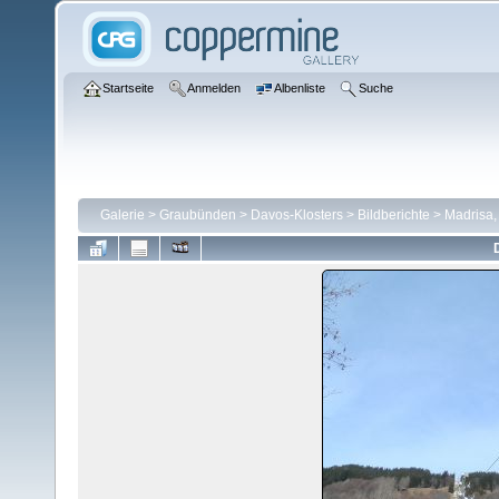
Startseite
Anmelden
Albenliste
Suche
Galerie
>
Graubünden
>
Davos-Klosters
>
Bildberichte
>
Madrisa,