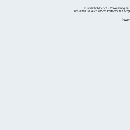
© seilbahnbilder.ch - Verwendung der
Besuchen Sie auch unsere Partnerseiten
berg
Power