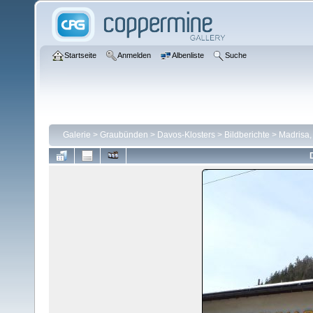
Startseite
Anmelden
Albenliste
Suche
Galerie
>
Graubünden
>
Davos-Klosters
>
Bildberichte
>
Madrisa,