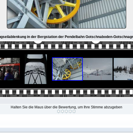
ugseilablenkung in der Bergstation der Pendelbahn Gotschnaboden-Gotschnagr
Halten Sie die Maus über die Bewertung, um Ihre Stimme abzugeben