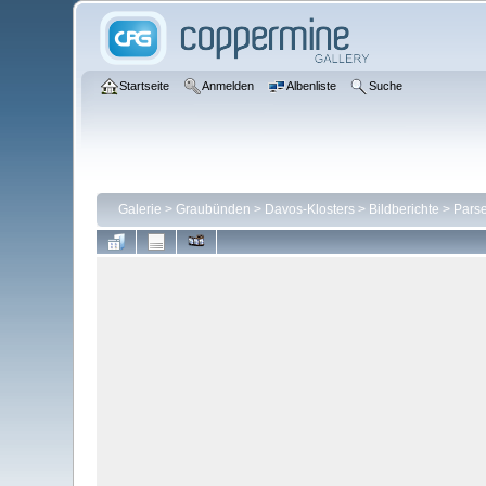
Startseite
Anmelden
Albenliste
Suche
Galerie
>
Graubünden
>
Davos-Klosters
>
Bildberichte
>
Parse