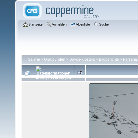
Startseite
Anmelden
Albenliste
Suche
Galerie
>
Graubünden
>
Davos-Klosters
>
Bildberichte
>
Parsenn,