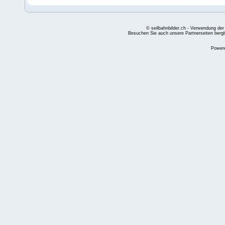
© seilbahnbilder.ch - Verwendung der
Besuchen Sie auch unsere Partnerseiten
berg
Power