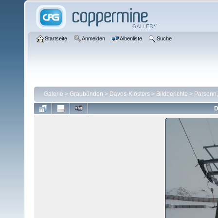
Startseite
Anmelden
Albenliste
Suche
Galerie
>
Graubünden
>
Davos-Klosters
>
Bildberichte
>
Parsenn,
D