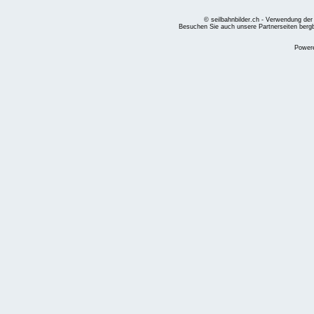
© seilbahnbilder.ch - Verwendung der
Besuchen Sie auch unsere Partnerseiten
berg
Power