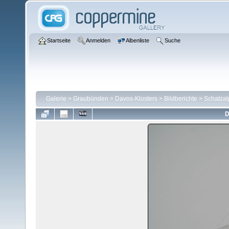
Startseite
Anmelden
Albenliste
Suche
Galerie
>
Graubünden
>
Davos-Klosters
>
Bildberichte
>
Schatzal
D