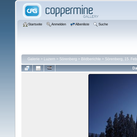
Startseite
Anmelden
Albenliste
Suche
Galerie
>
Luzern
>
Sörenberg
>
Bildberichte
>
Sörenberg, 15. Fe
Da