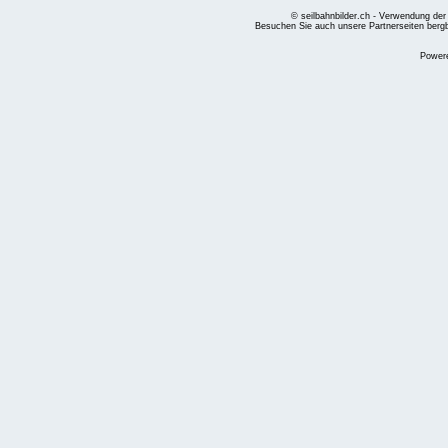
© seilbahnbilder.ch - Verwendung der
Besuchen Sie auch unsere Partnerseiten
berg
Power