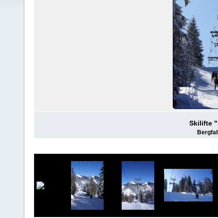
Skilifte
Bergfah