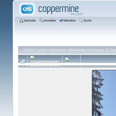
Startseite
Anmelden
Albenliste
Suche
Galerie
>
Luzern
>
Sörenberg
>
Bildberichte
>
Sörenberg, 15. Fe