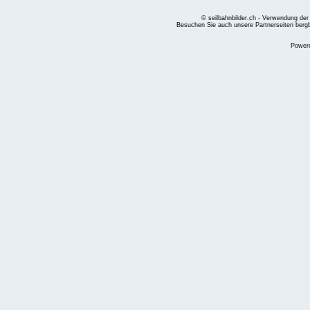
© seilbahnbilder.ch - Verwendung der
Besuchen Sie auch unsere Partnerseiten
berg
Power