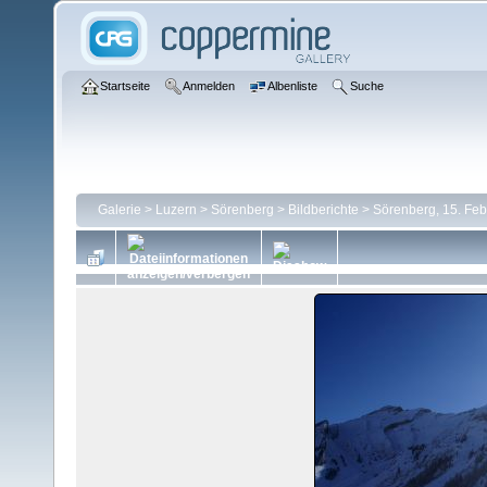
Startseite
Anmelden
Albenliste
Suche
Galerie
>
Luzern
>
Sörenberg
>
Bildberichte
>
Sörenberg, 15. Fe