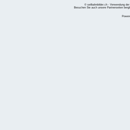
© seilbahnbilder.ch - Verwendung der
Besuchen Sie auch unsere Partnerseiten
berg
Power