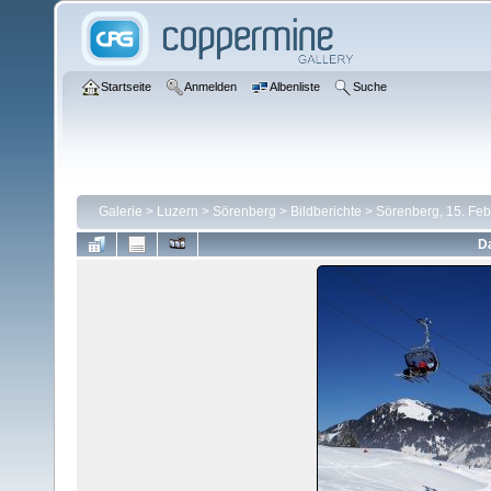
Startseite
Anmelden
Albenliste
Suche
Galerie
>
Luzern
>
Sörenberg
>
Bildberichte
>
Sörenberg, 15. Fe
Da