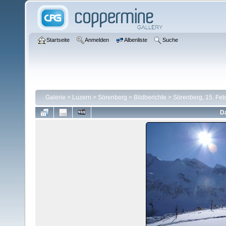
Startseite
Anmelden
Albenliste
Suche
Galerie
>
Luzern
>
Sörenberg
>
Bildberichte
>
Sörenberg, 15. Fe
Da