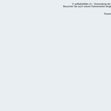
© seilbahnbilder.ch - Verwendung der
Besuchen Sie auch unsere Partnerseiten
berg
Power