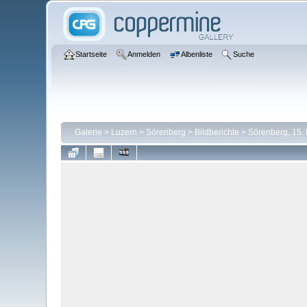
Startseite
Anmelden
Albenliste
Suche
Galerie
>
Luzern
>
Sörenberg
>
Bildberichte
>
Sörenberg, 15.