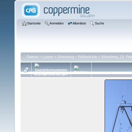
Startseite
Anmelden
Albenliste
Suche
Galerie
>
Luzern
>
Sörenberg
>
Bildberichte
>
Sörenberg, 15. Fe