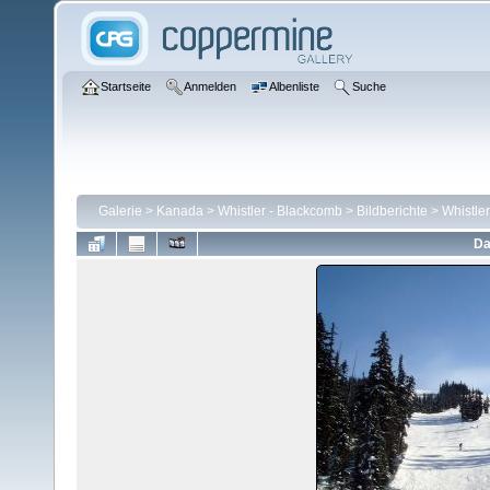
Startseite
Anmelden
Albenliste
Suche
Galerie
>
Kanada
>
Whistler - Blackcomb
>
Bildberichte
>
Whistle
Da