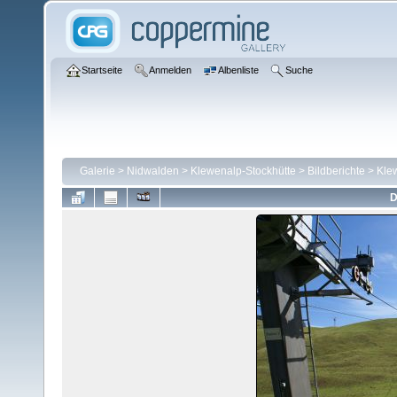
Startseite
Anmelden
Albenliste
Suche
Galerie
>
Nidwalden
>
Klewenalp-Stockhütte
>
Bildberichte
>
Kle
D