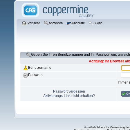
Startseite
Anmelden
Albenliste
Suche
Geben Sie Ihren Benutzernamen und Ihr Passwort ein, um si
Achtung: Ihr Browser akz
Benutzername
Passwort
Immer 
Passwort vergessen
O
Aktivierungs-Link nicht erhalten?
© seilbahnbilder.ch - Verwendung der