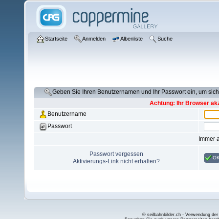
Startseite
Anmelden
Albenliste
Suche
Geben Sie Ihren Benutzernamen und Ihr Passwort ein, um si
Achtung: Ihr Browser akz
Benutzername
Passwort
Immer 
Passwort vergessen
O
Aktivierungs-Link nicht erhalten?
© seilbahnbilder.ch - Verwendung der