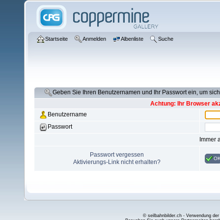
Startseite
Anmelden
Albenliste
Suche
Geben Sie Ihren Benutzernamen und Ihr Passwort ein, um si
Achtung: Ihr Browser akz
Benutzername
Passwort
Immer 
Passwort vergessen
O
Aktivierungs-Link nicht erhalten?
© seilbahnbilder.ch - Verwendung der