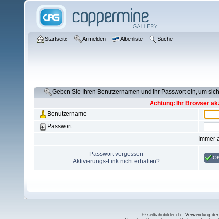
Startseite
Anmelden
Albenliste
Suche
Geben Sie Ihren Benutzernamen und Ihr Passwort ein, um si
Achtung: Ihr Browser akz
Benutzername
Passwort
Immer 
Passwort vergessen
O
Aktivierungs-Link nicht erhalten?
© seilbahnbilder.ch - Verwendung der