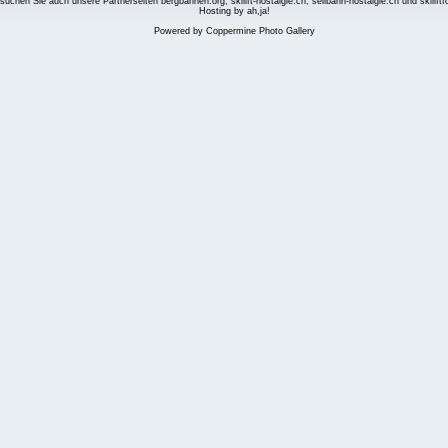
suchen Sie auch unsere Partnerseiten
bergbahnen.org
,
skilift-nostalgie.ch
,
seilbahn-nostalgie.ch
und
skilift
Hosting by ah,ja!
Powered by
Coppermine Photo Gallery