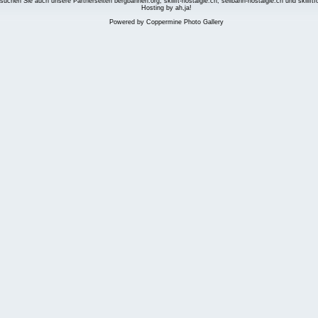
suchen Sie auch unsere Partnerseiten
bergbahnen.org
,
skilift-nostalgie.ch
,
seilbahn-nostalgie.ch
und
skilift
Hosting by ah,ja!
Powered by
Coppermine Photo Gallery