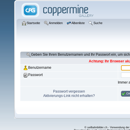
Startseite
Anmelden
Albenliste
Suche
Geben Sie Ihren Benutzernamen und Ihr Passwort ein, um si
Achtung: Ihr Browser akz
Benutzername
Passwort
Immer 
Passwort vergessen
O
Aktivierungs-Link nicht erhalten?
© seilbahnbilder.ch - Verwendung der