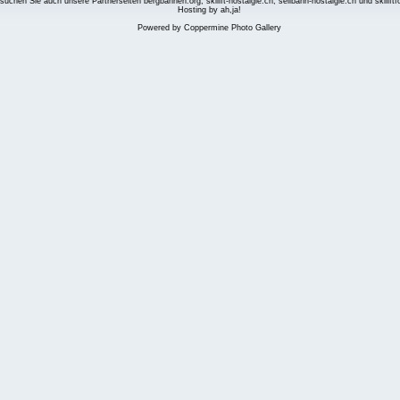
suchen Sie auch unsere Partnerseiten
bergbahnen.org
,
skilift-nostalgie.ch
,
seilbahn-nostalgie.ch
und
skilift
Hosting by ah,ja!
Powered by
Coppermine Photo Gallery