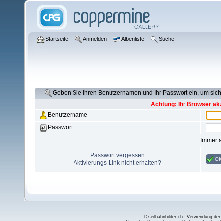
Startseite
Anmelden
Albenliste
Suche
Geben Sie Ihren Benutzernamen und Ihr Passwort ein, um si
Achtung: Ihr Browser akz
Benutzername
Passwort
Immer 
Passwort vergessen
O
Aktivierungs-Link nicht erhalten?
© seilbahnbilder.ch - Verwendung der