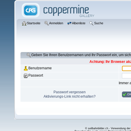
Startseite
Anmelden
Albenliste
Suche
Geben Sie Ihren Benutzernamen und Ihr Passwort ein, um si
Achtung: Ihr Browser akz
Benutzername
Passwort
Immer 
Passwort vergessen
O
Aktivierungs-Link nicht erhalten?
© seilbahnbilder.ch - Verwendung der