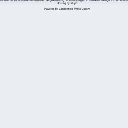
suchen Sie auch unsere Partnerseiten
bergbahnen.org
,
skilift-nostalgie.ch
,
seilbahn-nostalgie.ch
und
skilift
Hosting by ah,ja!
Powered by
Coppermine Photo Gallery