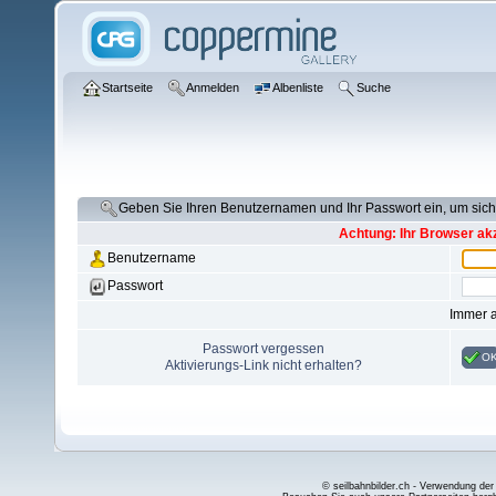
Startseite
Anmelden
Albenliste
Suche
Geben Sie Ihren Benutzernamen und Ihr Passwort ein, um si
Achtung: Ihr Browser akz
Benutzername
Passwort
Immer 
Passwort vergessen
O
Aktivierungs-Link nicht erhalten?
© seilbahnbilder.ch - Verwendung der