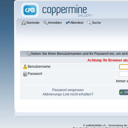
Startseite
Anmelden
Albenliste
Suche
Geben Sie Ihren Benutzernamen und Ihr Passwort ein, um si
Achtung: Ihr Browser akz
Benutzername
Passwort
Immer 
Passwort vergessen
O
Aktivierungs-Link nicht erhalten?
© seilbahnbilder.ch - Verwendung der