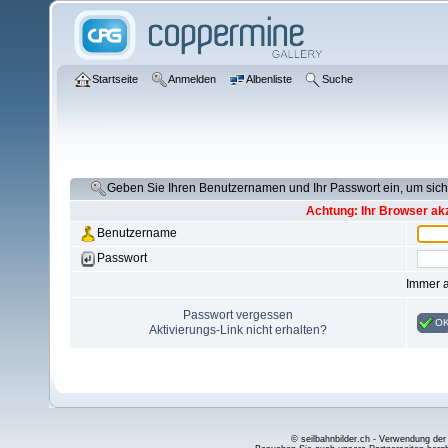
Startseite
Anmelden
Albenliste
Suche
Geben Sie Ihren Benutzernamen und Ihr Passwort ein, um si
Achtung: Ihr Browser akz
Benutzername
Passwort
Immer 
Passwort vergessen
O
Aktivierungs-Link nicht erhalten?
© seilbahnbilder.ch - Verwendung der