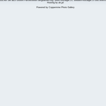
suchen Sie auch unsere Partnerseiten
bergbahnen.org
,
skilift-nostalgie.ch
,
seilbahn-nostalgie.ch
und
skilift
Hosting by ah,ja!
Powered by
Coppermine Photo Gallery