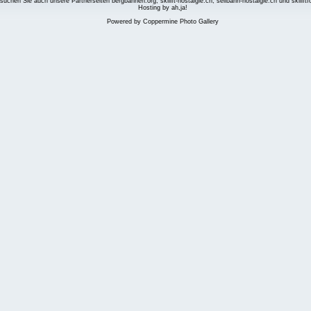
suchen Sie auch unsere Partnerseiten
bergbahnen.org
,
skilift-nostalgie.ch
,
seilbahn-nostalgie.ch
und
skilift
Hosting by ah,ja!
Powered by
Coppermine Photo Gallery