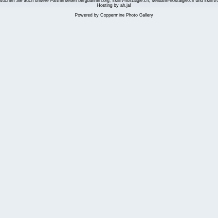
suchen Sie auch unsere Partnerseiten
bergbahnen.org
,
skilift-nostalgie.ch
,
seilbahn-nostalgie.ch
und
skilift
Hosting by ah,ja!
Powered by
Coppermine Photo Gallery