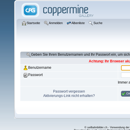
Startseite
Anmelden
Albenliste
Suche
Geben Sie Ihren Benutzernamen und Ihr Passwort ein, um si
Achtung: Ihr Browser akz
Benutzername
Passwort
Immer 
Passwort vergessen
O
Aktivierungs-Link nicht erhalten?
© seilbahnbilder.ch - Verwendung der